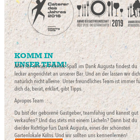
KOMM IN
UNSER TEAM!
Alles für deinen Picknick-Spaß im Dank Augusta findest du
lecker angerichtet an unserer Bar. Und an der lassen wir dic
natürlich nicht alleine: Unser freundliches Team ist immer f
dich da, berät, erklärt, gibt Tipps.
Apropos Team …
Du bist der geborene Gastgeber, teamfähig und kannst gut
verkaufen? Und das stets mit einem Lächeln? Dann bist du
die/der Richtige fürs Dank Augusta, eines der schönsten
Gartenlokale Kölns. Und wir sollten uns kennenlernen!