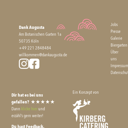
Jobs
Dank Augusta
Presse
Am Botanischen Garten 1a
Galerie
50735 Köln
Biergarten
+49 221 2848484
Über
willkommen@dankaugusta.de
uns
Impressu
Datenschu
Ein Konzept von
Dir hat es bei uns
gefallen?
★ ★ ★ ★ ★
Dann
klicke hier
und
erzähl’s gern weiter!
Du hast Feedback,