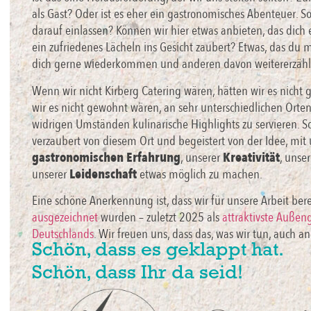
als Gast? Oder ist es eher ein gastronomisches Abenteuer. So
darauf einlassen? Können wir hier etwas anbieten, das dich 
ein zufriedenes Lächeln ins Gesicht zaubert? Etwas, das du m
dich gerne wiederkommen und anderen davon weitererzähle
Wenn wir nicht Kirberg Catering wären, hätten wir es nicht
wir es nicht gewohnt wären, an sehr unterschiedlichen Orte
widrigen Umständen kulinarische Highlights zu servieren. S
verzaubert von diesem Ort und begeistert von der Idee, mit 
gastronomischen Erfahrung
, unserer
Kreativität
, uns
unserer
Leidenschaft
etwas möglich zu machen.
Eine schöne Anerkennung ist, dass wir für unsere Arbeit ber
ausgezeichnet
wurden – zuletzt 2025 als
attraktivste Außen
Deutschlands
. Wir freuen uns, dass das, was wir tun, auch an
Schön, dass es geklappt hat.
Schön, dass Ihr da seid!