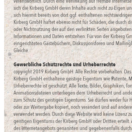
verantwortlich. Durch eine Verlinkung auf fremde Internets
sich die Kirberg GmbH deren Inhalte auch nicht zu Eigen und
sich hiermit bereits von dort ggf. enthaltenen rechtswidrigen
Kirberg GmbH haftet ebenso nicht für Schäden, die durch d
oder Nichtnutzung der auf den verlinkten Seiten angebote
Informationen und Daten entstehen. Für von der Kirberg 
eingerichteten Gästebüchern, Diskussionsforen und Mailingli
Gleiche.
Gewerbliche Schutzrechte und Urheberrechte
copyright 2019 Kirberg GmbH. Alle Rechte vorbehalten. Das
Kirberg GmbH enthaltene geistige Eigentum wie Patente, 
Urheberrechte ist geschützt. Alle Texte, Bilder, Graphiken, To
Animationsdateien unterliegen dem Urheberrecht und and
zum Schutz des geistigen Eigentums. Sie dürfen weder für
oder zur Weitergabe kopiert, noch verändert und auf ander
verwendet werden. Durch diese Website wird keine Lizenz z
geistigen Eigentums der Kirberg GmbH oder Dritten erteilt. 
des Internetangebots genannten und gegebenenfalls durch 