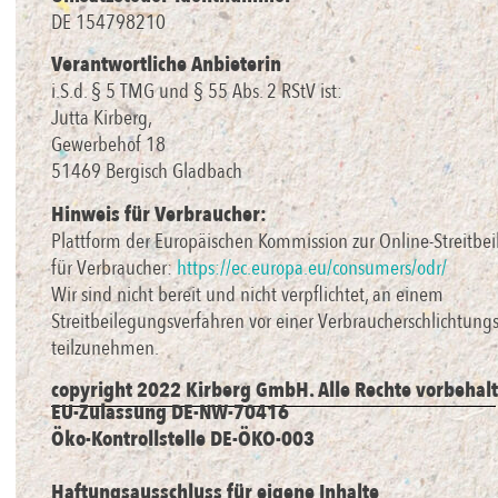
DE 154798210
Verantwortliche Anbieterin
i.S.d. § 5 TMG und § 55 Abs. 2 RStV ist:
Jutta Kirberg,
Gewerbehof 18
51469 Bergisch Gladbach
Hinweis für Verbraucher:
Plattform der Europäischen Kommission zur Online-Streitbe
für Verbraucher:
https://ec.europa.eu/consumers/odr/
Wir sind nicht bereit und nicht verpflichtet, an einem
Streitbeilegungsverfahren vor einer Verbraucherschlichtungs
teilzunehmen.
copyright 2022 Kirberg GmbH. Alle Rechte vorbehalt
EU-Zulassung DE-NW-70416
Öko-Kontrollstelle DE-ÖKO-003
Haftungsausschluss für eigene Inhalte