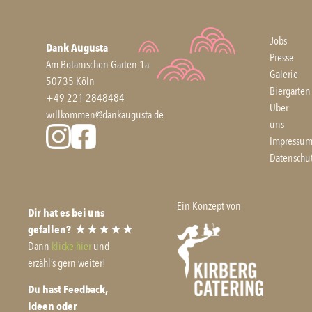
Jobs
Dank Augusta
Presse
Am Botanischen Garten 1a
Galerie
50735 Köln
Biergarten
+49 221 2848484
Über
willkommen@dankaugusta.de
uns
Impressu
Datenschu
Ein Konzept von
Dir hat es bei uns
gefallen?
★ ★ ★ ★ ★
Dann
klicke hier
und
erzähl’s gern weiter!
Du hast Feedback,
Ideen oder